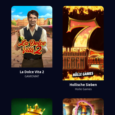
La Dolce Vita 2
GAMOMAT
Hollische Sieben
Holle Games