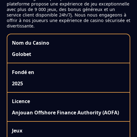
plateforme propose une expérience de jeu exceptionnelle
avec plus de 9 000 jeux, des bonus généreux et un
service client disponible 24h/7j. Nous nous engageons à
offrir à nos joueurs une expérience de casino sécurisée et
divertissante.
Nom du Casino
Golobet
Fondé en
2025
Licence
Anjouan Offshore Finance Authority (AOFA)
Jeux