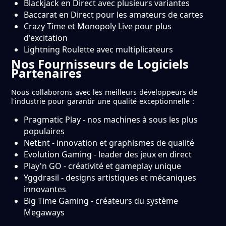
Blackjack en Direct avec plusieurs variantes
Baccarat en Direct pour les amateurs de cartes
Crazy Time et Monopoly Live pour plus
d'excitation
Lightning Roulette avec multiplicateurs
Nos Fournisseurs de Logiciels
Partenaires
Nous collaborons avec les meilleurs développeurs de
l'industrie pour garantir une qualité exceptionnelle :
Pragmatic Play - nos machines à sous les plus
populaires
NetEnt - innovation et graphismes de qualité
Evolution Gaming - leader des jeux en direct
Play'n GO - créativité et gameplay unique
Yggdrasil - designs artistiques et mécaniques
innovantes
Big Time Gaming - créateurs du système
Megaways