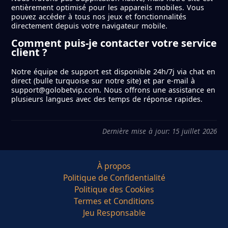
entièrement optimisé pour les appareils mobiles. Vous
pouvez accéder à tous nos jeux et fonctionnalités
directement depuis votre navigateur mobile.
Comment puis-je contacter votre service
client ?
Notre équipe de support est disponible 24h/7j via chat en
direct (bulle turquoise sur notre site) et par e-mail à
support@golobetvip.com
. Nous offrons une assistance en
plusieurs langues avec des temps de réponse rapides.
Dernière mise à jour: 15 juillet 2026
À propos
Politique de Confidentialité
Politique des Cookies
Termes et Conditions
Jeu Responsable