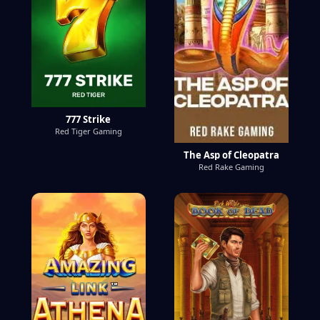
777 Strike
Red Tiger Gaming
The Asp of Cleopatra
Red Rake Gaming