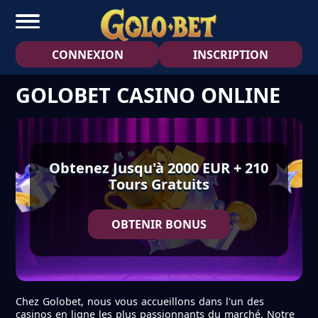
CONNEXION
INSCRIPTION
GOLOBET CASINO ONLINE
Obtenez Jusqu'à 2000 EUR + 210
Tours Gratuits
OBTENIR BONUS
Chez Golobet, nous vous accueillons dans l'un des
casinos en ligne les plus passionnants du marché. Notre