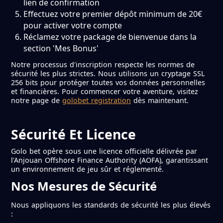
lien de confirmation
Effectuez votre premier dépôt minimum de 20€
pour activer votre compte
Réclamez votre package de bienvenue dans la
section 'Mes Bonus'
Notre processus d'inscription respecte les normes de
sécurité les plus strictes. Nous utilisons un cryptage SSL
256 bits pour protéger toutes vos données personnelles
et financières. Pour commencer votre aventure, visitez
notre page de
golobet registration
dès maintenant.
Sécurité Et Licence
Golo bet opère sous une licence officielle délivrée par
l'Anjouan Offshore Finance Authority (AOFA), garantissant
un environnement de jeu sûr et réglementé.
Nos Mesures de Sécurité
Nous appliquons les standards de sécurité les plus élevés
: