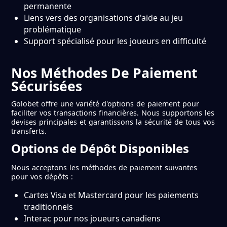
permanente
Liens vers des organisations d'aide au jeu
problématique
Support spécialisé pour les joueurs en difficulté
Nos Méthodes De Paiement
Sécurisées
Golobet offre une variété d'options de paiement pour
faciliter vos transactions financières. Nous supportons les
devises principales et garantissons la sécurité de tous vos
transferts.
Options de Dépôt Disponibles
Nous acceptons les méthodes de paiement suivantes
pour vos dépôts :
Cartes Visa et Mastercard pour les paiements
traditionnels
Interac pour nos joueurs canadiens