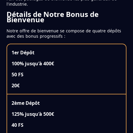
l'industrie.
Détails de Notre Bonus de
Bienvenue
Notre offre de bienvenue se compose de quatre dépôts
avec des bonus progressifs :
1er Dépôt
100% jusqu'à 400€
50 FS
20€
2ème Dépôt
125% jusqu'à 500€
40 FS