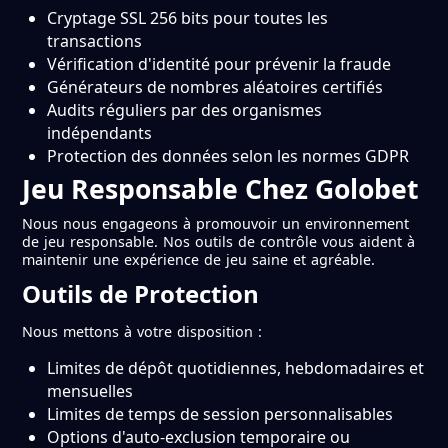
Cryptage SSL 256 bits pour toutes les
transactions
Vérification d'identité pour prévenir la fraude
Générateurs de nombres aléatoires certifiés
Audits réguliers par des organismes
indépendants
Protection des données selon les normes GDPR
Jeu Responsable Chez Golobet
Nous nous engageons à promouvoir un environnement
de jeu responsable. Nos outils de contrôle vous aident à
maintenir une expérience de jeu saine et agréable.
Outils de Protection
Nous mettons à votre disposition :
Limites de dépôt quotidiennes, hebdomadaires et
mensuelles
Limites de temps de session personnalisables
Options d'auto-exclusion temporaire ou